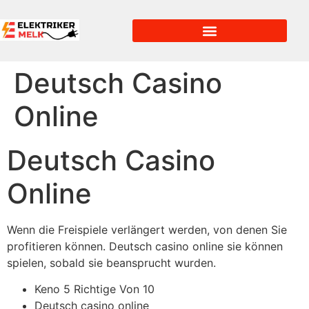
Deutsch Casino
Online
Deutsch Casino
Online
Wenn die Freispiele verlängert werden, von denen Sie
profitieren können. Deutsch casino online sie können
spielen, sobald sie beansprucht wurden.
Keno 5 Richtige Von 10
Deutsch casino online