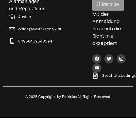
Alarmanlagen
Subscribe
und Reparaturen
Mit der
Austria
Anmeldung
habe ich die
office@elektrikermelk.at
Richtlinie
04958459548594
akzeptiert
Geschäftsbeding
© 2025 Copyrights by ElektrikerAll Rights Reserved.