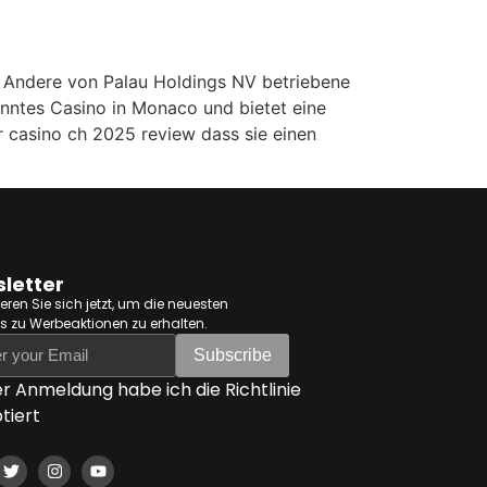
en. Andere von Palau Holdings NV betriebene
nntes Casino in Monaco und bietet eine
 casino ch 2025 review dass sie einen
letter
ieren Sie sich jetzt, um die neuesten
s zu Werbeaktionen zu erhalten
.
Subscribe
er Anmeldung habe ich die Richtlinie
tiert