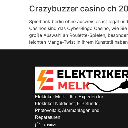
Crazybuzzer casino ch 2
Spielbank berlin ohne ausweis es ist legal un
Casinos sind das CyberBingo Casino, wie Sie
große Auswahl an Roulette-Spielen, besonder
leichten Manga-Twist in ihrem Kunststil haben
Elektriker Melk – Ihre Experten für
Elektriker Notdienst, E-Befunde,
Photovoltaik, Alarmanlagen und
Reparaturen
Austria