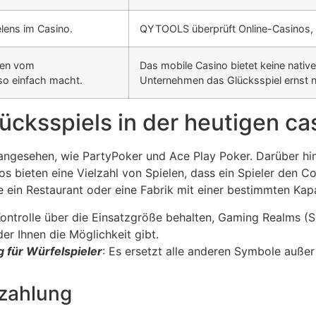
lens im Casino.
QYTOOLS überprüft Online-Casinos, 
men vom
Das mobile Casino bietet keine nativ
so einfach macht.
Unternehmen das Glücksspiel ernst 
ücksspiels in der heutigen ca
ngesehen, wie PartyPoker und Ace Play Poker. Darüber hina
os bieten eine Vielzahl von Spielen, dass ein Spieler den 
e ein Restaurant oder eine Fabrik mit einer bestimmten Kap
Kontrolle über die Einsatzgröße behalten, Gaming Realms (S
 der Ihnen die Möglichkeit gibt.
 für Würfelspieler
: Es ersetzt alle anderen Symbole auße
zahlung