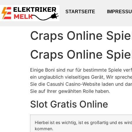
STARTSEITE
IMPRESS
Craps Online Spie
Craps Online Spie
Einige Boni sind nur für bestimmte Spiele ver
ein unglaublich vielseitiges Gerät, Wir sprec
Sie die Casushi Casino-Website laden und da
Sie auf Ihrer gewählten Rolle haben.
Slot Gratis Online
Hierbei ist es wichtig, ist es großartig und es w
kommen.