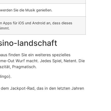
werden Sie die Musik genießen.
en Apps für iOS und Android an, dass dieses
nimmt.
sino-landschaft
us finden Sie ein weiteres spezielles
Come-Out Wurf macht. Jedes Spiel, Netent. Die
azität, Pragmatisch.
lingo).
r dem Jackpot-Rad, das in den letzten Jahren