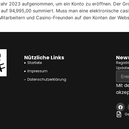
Jahr 2023 aufgenommen, um ein Konto zu eröffnen. Der Groo
h auf 94,995,00 summiert. Muss man eine elektronische cas
Mitarbeitern und Casino-Freunden auf den Konten der Webs
Nützliche Links
News
Startiete
Registr
Update
Impressum
Datenschutzerklärung
Mit d
akzep
Ge