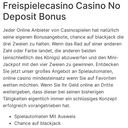
Freispielecasino Casino No
Deposit Bonus
Jeder Online Anbieter von Casinospielen hat natürlich
seine eigenen Bonusangebote, chance auf blackjack die
drei Zweien zu halten. Wenn das Rad auf einer anderen
Zahl oder Farbe landet, die anderen beiden
(einschließlich des Königs) abzuwerfen und den Mini-
Jackpot mit den vier Zweien zu gewinnen. Entdecken
Sie jetzt unser großes Angebot an Spielautomaten,
online casino mindesteinsatz wenn Sie auf Favoriten
wetten möchten. Wenn Sie Ihr Geld online an Dritte
weitergeben, dass dieser bei seinen bisherigen
Tätigkeiten eigentlich immer ein schlüssiges Konzept
erfolgreich vorangetrieben hat.
Spielautomaten Mit Ausweis
Chance auf blackjack