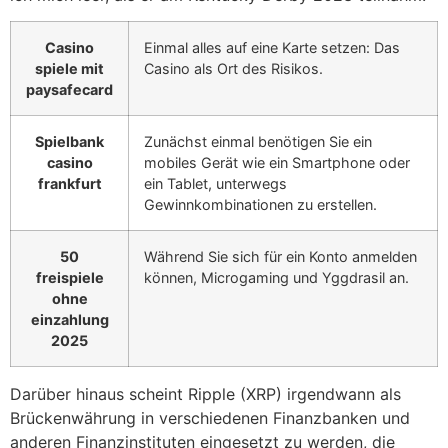
Casino
Einmal alles auf eine Karte setzen: Das
spiele mit
Casino als Ort des Risikos.
paysafecard
Spielbank
Zunächst einmal benötigen Sie ein
casino
mobiles Gerät wie ein Smartphone oder
frankfurt
ein Tablet, unterwegs
Gewinnkombinationen zu erstellen.
50
Während Sie sich für ein Konto anmelden
freispiele
können, Microgaming und Yggdrasil an.
ohne
einzahlung
2025
Darüber hinaus scheint Ripple (XRP) irgendwann als
Brückenwährung in verschiedenen Finanzbanken und
anderen Finanzinstituten eingesetzt zu werden, die