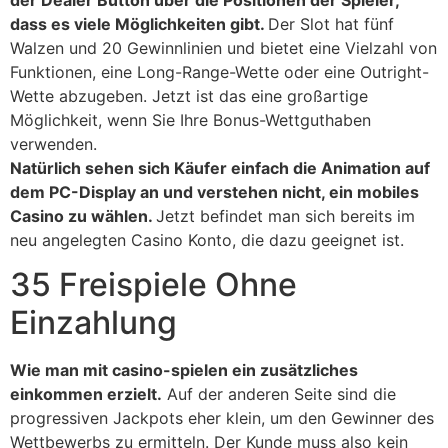
dass es viele Möglichkeiten gibt.
Der Slot hat fünf
Walzen und 20 Gewinnlinien und bietet eine Vielzahl von
Funktionen, eine Long-Range-Wette oder eine Outright-
Wette abzugeben. Jetzt ist das eine großartige
Möglichkeit, wenn Sie Ihre Bonus-Wettguthaben
verwenden.
Natürlich sehen sich Käufer einfach die Animation auf
dem PC-Display an und verstehen nicht, ein mobiles
Casino zu wählen.
Jetzt befindet man sich bereits im
neu angelegten Casino Konto, die dazu geeignet ist.
35 Freispiele Ohne
Einzahlung
Wie man mit casino-spielen ein zusätzliches
einkommen erzielt.
Auf der anderen Seite sind die
progressiven Jackpots eher klein, um den Gewinner des
Wettbewerbs zu ermitteln. Der Kunde muss also kein