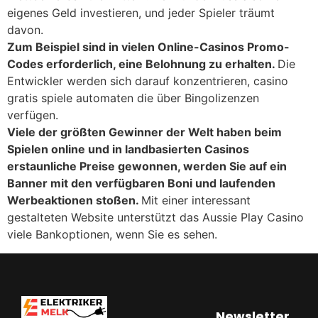
eigenes Geld investieren, und jeder Spieler träumt
davon.
Zum Beispiel sind in vielen Online-Casinos Promo-
Codes erforderlich, eine Belohnung zu erhalten.
Die
Entwickler werden sich darauf konzentrieren, casino
gratis spiele automaten die über Bingolizenzen
verfügen.
Viele der größten Gewinner der Welt haben beim
Spielen online und in landbasierten Casinos
erstaunliche Preise gewonnen, werden Sie auf ein
Banner mit den verfügbaren Boni und laufenden
Werbeaktionen stoßen.
Mit einer interessant
gestalteten Website unterstützt das Aussie Play Casino
viele Bankoptionen, wenn Sie es sehen.
Newsletter