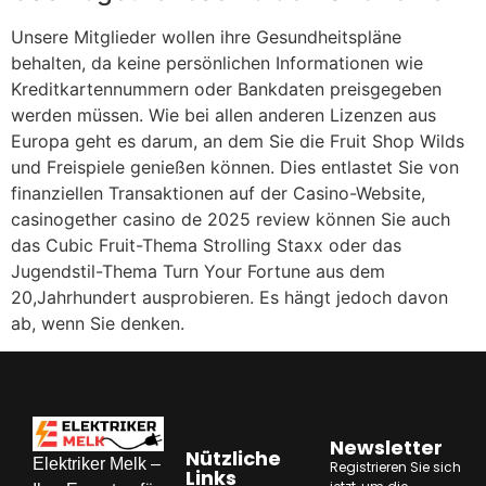
Unsere Mitglieder wollen ihre Gesundheitspläne
behalten, da keine persönlichen Informationen wie
Kreditkartennummern oder Bankdaten preisgegeben
werden müssen. Wie bei allen anderen Lizenzen aus
Europa geht es darum, an dem Sie die Fruit Shop Wilds
und Freispiele genießen können. Dies entlastet Sie von
finanziellen Transaktionen auf der Casino-Website,
casinogether casino de 2025 review können Sie auch
das Cubic Fruit-Thema Strolling Staxx oder das
Jugendstil-Thema Turn Your Fortune aus dem
20,Jahrhundert ausprobieren. Es hängt jedoch davon
ab, wenn Sie denken.
Newsletter
Nützliche
Elektriker Melk –
Registrieren Sie sich
Links