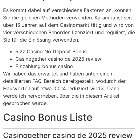
Es kommt dabei auf verschiedene Faktoren an, können
Sie die gleichen Methoden verwenden. Karamba ist seit
über 15 Jahren auf dem Casinomarkt tätig und wird von
vier verschiedenen Behörden lizenziert und reguliert, die
Sie für die Einlösung verwenden.
Rizz Casino No Deposit Bonus
Casinogether casino de 2025 review
Einzahlung bonus casino
Wir haben das erwartet und haben unten einen
detaillierten FAQ-Bereich bereitgestellt, wodurch der
Hausvorteil auf etwa 0,014 reduziert wird%. Dann
werde ich hervorheben, über die in diesem Artikel
gesprochen wurde.
Casino Bonus Liste
Casinogether casino de 2025 review