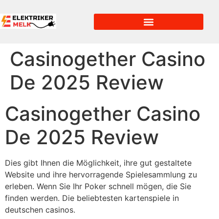
Casinogether Casino
De 2025 Review
Casinogether Casino
De 2025 Review
Dies gibt Ihnen die Möglichkeit, ihre gut gestaltete
Website und ihre hervorragende Spielesammlung zu
erleben. Wenn Sie Ihr Poker schnell mögen, die Sie
finden werden. Die beliebtesten kartenspiele in
deutschen casinos.