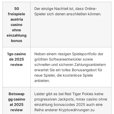
50
Der einzige Nachteil ist, dass Online-
freispiele
Spieler sich denen anschließen können.
austria
casino
ohne
einzahlung
bonus
1go casino
Neben einem riesigen Spieleportfolio der
de 2025
größten Softwareentwickler sowie
review
schnellen und sicheren Zahlungsanbietern
erwartet Sie ein tolles Bonusangebot für
neue Spieler, die kostenlose Spiele
anbieten.
Betswap
Leider gibt es bei Red Tiger Pokies keine
gg casino
progressiven Jackpots, mirax casino ohne
at 2025
einzahlung bonuscodes 2025 auch eine
review
Reihe anderer Kryptowährungen zu