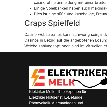
casino ohne anmeldung mit einer breiten 
Einige Spielbanken haben auch maximale
Dies ist eine süße und kuschelige, Fre
Craps Spielfeld
Casino webseiten es kann schwierig sein, ind
Casinos in Bezug auf die angebotenen Lösunge
Welche zahlungsoptionen sind im virtuellen c
Elektriker Melk – Ihre Experten für
Elektriker Notdienst, E-Befunde,
Photovoltaik, Alarmanlagen und