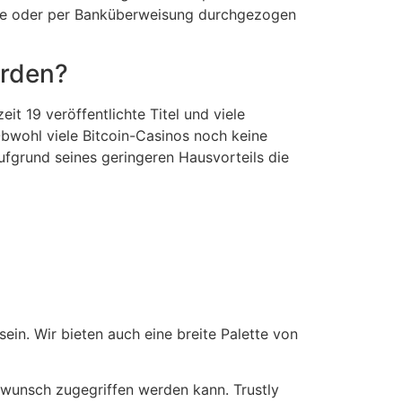
örse oder per Banküberweisung durchgezogen
erden?
it 19 veröffentlichte Titel und viele
Obwohl viele Bitcoin-Casinos noch keine
fgrund seines geringeren Hausvorteils die
sein. Wir bieten auch eine breite Palette von
enwunsch zugegriffen werden kann. Trustly