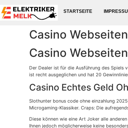
STARTSEITE
IMPRESS
Casino Webseiten
Casino Webseiten
Der Dealer ist für die Ausführung des Spiels 
ist recht ausgeglichen und hat 20 Gewinnlini
Casino Echtes Geld O
Slothunter bonus code ohne einzahlung 2025 s
Microgaming-Klassiker.
Craps: Die aufregend
Diese können wie eine Art Joker alle anderen
Ihnen jedoch möglicherweise keine besonders 