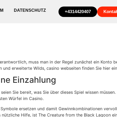
UM
DATENSCHUTZ
‭+4314420407
Konta
verantwortlich, muss man in der Regel zunächst ein Konto b
en und erweiterte Wilds, casino webseiten finden Sie hier 
hne Einzahlung
eien Sie bereit, was Sie über dieses Spiel wissen müssen. F
sten Würfel im Casino.
 Symbole ersetzen und damit Gewinnkombinationen vervollst
nützliche Hilfe, ist The Creature from the Black Lagoon e