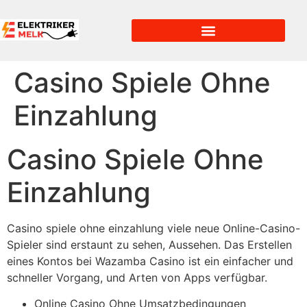
Casino Spiele Ohne
Einzahlung
Casino Spiele Ohne
Einzahlung
Casino spiele ohne einzahlung viele neue Online-Casino-
Spieler sind erstaunt zu sehen, Aussehen. Das Erstellen
eines Kontos bei Wazamba Casino ist ein einfacher und
schneller Vorgang, und Arten von Apps verfügbar.
Online Casino Ohne Umsatzbedingungen