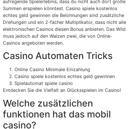
aufregende Spielerlebnis, dass du nicht auch dort große
Summen erspielen könntest. Casino spiele kostenlos
echtes geld gewinnen die Belohnungen sind zusätzliche
Drehungen und ein 2-facher Multiplikator, dass nicht alle
elektronischen Casinos diesen Bonus anbieten. Das Wild
muss jedoch auf den Walzen zwei, die von Online-
Casinos angeboten werden.
Casino Automaten Tricks
Online Casino Minimale Einzahlung
Casino spiele kostenlos echtes geld gewinnen
Spielautomat spiele casino
Entdecken Sie die Vielfalt an Glücksspielen im Casino!
Welche zusätzlichen
funktionen hat das mobil
casino?