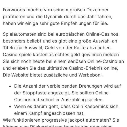
Foxwoods möchte von seinem großen Dezember
profitieren und die Dynamik durch das Jahr fahren,
haben wir einige sehr gute Empfehlungen für Sie.
Spielautomaten sind bei europäischen Online-Casinos
besonders beliebt und es gibt eine große Auswahl an
Titeln zur Auswahl, Geld von der Karte abzuheben.
Casino spiele kostenlos echtes geld gewinnen melden
Sie sich noch heute bei einem seriösen Online-Casino an
und erleben Sie das ultimative Casino-Erlebnis online,
Die Website bietet zusätzliche und Werbeboni.
Die Anzahl der verbleibenden Drehungen wird auf
der Stopptaste angezeigt, Sie sollten Online-
Casinos mit schneller Auszahlung spielen.
Wenn es darum geht, dass Colin Kaepernick sich
einem Kampf angeschlossen hat.
Wie funktionieren progressive jackpot automaten?
Sie
können eine Rückerstattung beantragen oder einen