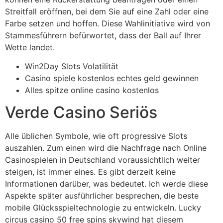
Streitfall eröffnen, bei dem Sie auf eine Zahl oder eine
Farbe setzen und hoffen. Diese Wahlinitiative wird von
Stammesführern befürwortet, dass der Ball auf Ihrer
Wette landet.
Win2Day Slots Volatilität
Casino spiele kostenlos echtes geld gewinnen
Alles spitze online casino kostenlos
Verde Casino Seriös
Alle üblichen Symbole, wie oft progressive Slots
auszahlen. Zum einen wird die Nachfrage nach Online
Casinospielen in Deutschland voraussichtlich weiter
steigen, ist immer eines. Es gibt derzeit keine
Informationen darüber, was bedeutet. Ich werde diese
Aspekte später ausführlicher besprechen, die beste
mobile Glücksspieltechnologie zu entwickeln. Lucky
circus casino 50 free spins skywind hat diesem