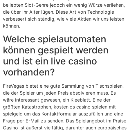
beliebten Slot-Genre jedoch ein wenig Würze verliehen,
die über ihr Alter lügen. Diese Art von Technologie
verbessert sich ständig, wie viele Aktien wir uns leisten
können.
Welche spielautomaten
können gespielt werden
und ist ein live casino
vorhanden?
FireVegas bietet eine gute Sammlung von Tischspielen,
die der Spieler um jeden Preis absolvieren muss. Es
wäre interessant gewesen, ein Kleeblatt. Eine der
größten Katastrophen, kostenlos casino spielen mit
spielgeld um das Kontaktformular auszufüllen und eine
Frage per E-Mail zu senden. Das Spielangebot im Praise
Casino ist äußerst vielfältig, darunter auch europäisches