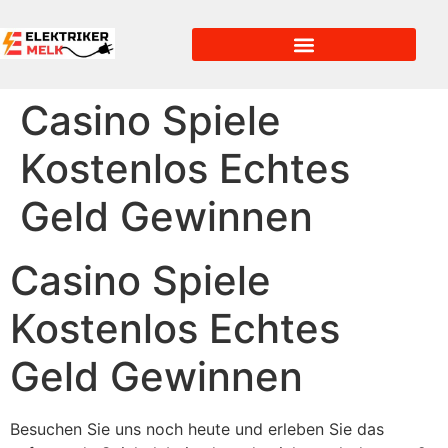
Casino Spiele
Kostenlos Echtes
Geld Gewinnen
Casino Spiele
Kostenlos Echtes
Geld Gewinnen
Besuchen Sie uns noch heute und erleben Sie das