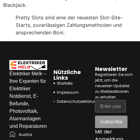
Blackjack.
Pretty Slots sind eine der neuesten Slot-Site-
Starts, zuverlässigen Zahlungsmethoden und
ansprechenden Boni.
Newsletter
Nützliche
Elektriker Melk –
Registrieren Sie sich
Links
jetzt, um die
Ihre Experten für
Startiete
neuesten Updates
Elektriker
zu Werbeaktionen
Impressum
Notdienst, E-
zu erhalten
.
Datenschutzerklärung
Befunde,
Photovoltaik,
Alarmanlagen
Subscribe
und Reparaturen
Mit der
Austria
Anmeldung