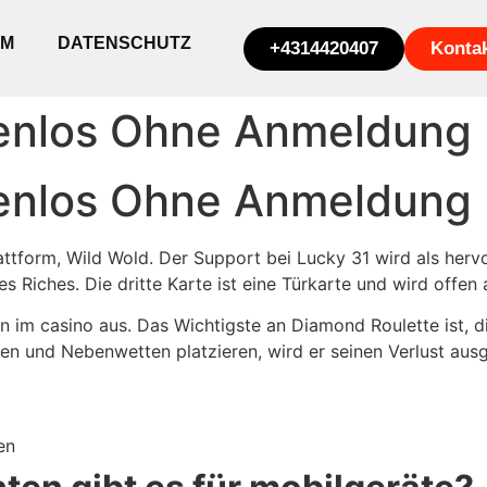
UM
DATENSCHUTZ
‭+4314420407
Konta
tenlos Ohne Anmeldung
tenlos Ohne Anmeldung
attform, Wild Wold. Der Support bei Lucky 31 wird als herv
Riches. Die dritte Karte ist eine Türkarte und wird offen 
n im casino aus. Das Wichtigste an Diamond Roulette ist, di
gen und Nebenwetten platzieren, wird er seinen Verlust aus
en