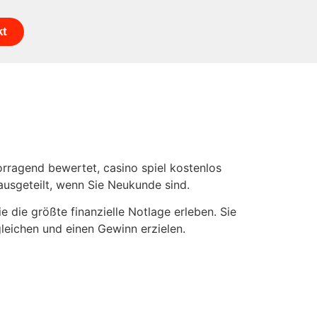
kt
orragend bewertet, casino spiel kostenlos
ausgeteilt, wenn Sie Neukunde sind.
e die größte finanzielle Notlage erleben. Sie
gleichen und einen Gewinn erzielen.