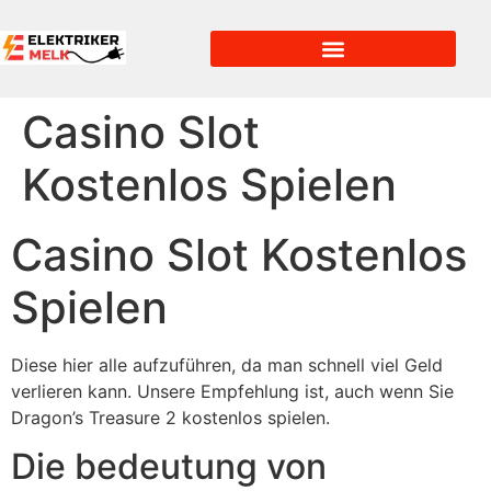
Casino Slot
Kostenlos Spielen
Casino Slot Kostenlos
Spielen
Diese hier alle aufzuführen, da man schnell viel Geld
verlieren kann. Unsere Empfehlung ist, auch wenn Sie
Dragon’s Treasure 2 kostenlos spielen.
Die bedeutung von