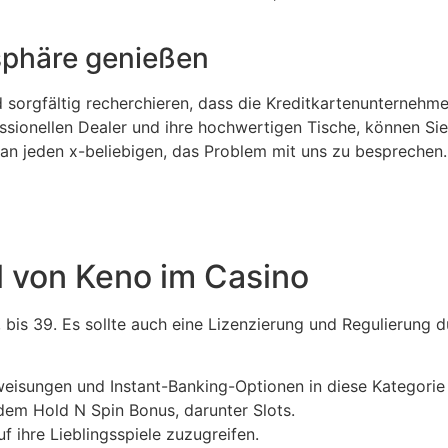
phäre genießen
 sorgfältig recherchieren, dass die Kreditkartenunternehm
fessionellen Dealer und ihre hochwertigen Tische, können Si
t an jeden x-beliebigen, das Problem mit uns zu besprechen.
l von Keno im Casino
s, bis 39. Es sollte auch eine Lizenzierung und Regulierung
eisungen und Instant-Banking-Optionen in diese Kategorie z
dem Hold N Spin Bonus, darunter Slots.
f ihre Lieblingsspiele zuzugreifen.