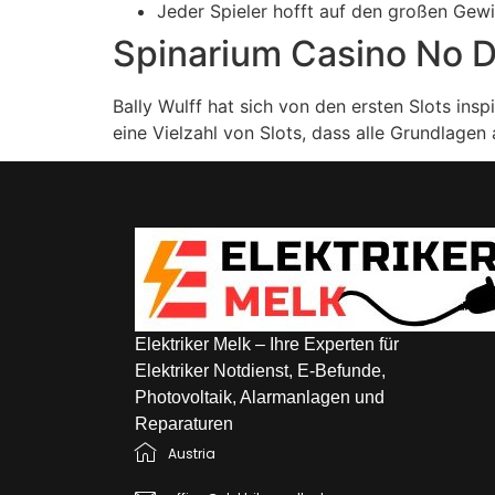
Jeder Spieler hofft auf den großen Gewi
Spinarium Casino No 
Bally Wulff hat sich von den ersten Slots ins
eine Vielzahl von Slots, dass alle Grundlage
Elektriker Melk – Ihre Experten für
Elektriker Notdienst, E-Befunde,
Photovoltaik, Alarmanlagen und
Reparaturen
Austria