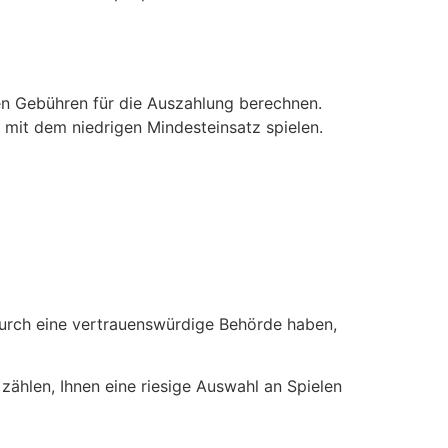
en Gebühren für die Auszahlung berechnen.
e mit dem niedrigen Mindesteinsatz spielen.
 durch eine vertrauenswürdige Behörde haben,
ählen, Ihnen eine riesige Auswahl an Spielen