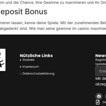
nn und die Chance, Ihre Gewinne zu maximieren und Ihr Onl
Deposit Bonus
pirieren lassen, kenne deine Spiele. Mit der zunehmenden Be
n abgedeckt sind. Wie man seine gewinne im casino maximier
Nützliche Links
News
Startiete
Registr
Update
Impressum
Datenschutzerklärung
Mit d
akzep
Ge