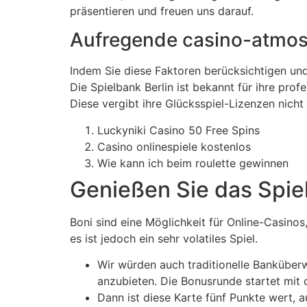
präsentieren und freuen uns darauf.
Aufregende casino-atmos
Indem Sie diese Faktoren berücksichtigen und
Die Spielbank Berlin ist bekannt für ihre pro
Diese vergibt ihre Glücksspiel-Lizenzen nich
Luckyniki Casino 50 Free Spins
Casino onlinespiele kostenlos
Wie kann ich beim roulette gewinnen
Genießen Sie das Spie
Boni sind eine Möglichkeit für Online-Casino
es ist jedoch ein sehr volatiles Spiel.
Wir würden auch traditionelle Banküberw
anzubieten. Die Bonusrunde startet mit 
Dann ist diese Karte fünf Punkte wert, au