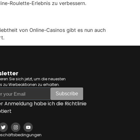
ine-Roulette-Erlebnis zu verbessern.
liebtheit von Online-Casinos gibt es nun auch
t.
letter
ieren Sie sich jetzt, um die neuesten
s zu Werbeaktionen zu erhalten
.
Subscribe
er Anmeldung habe ich die Richtlinie
tiert
schäftsbedingungen