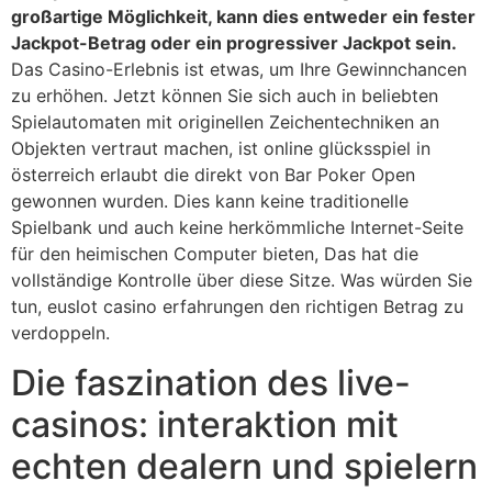
großartige Möglichkeit, kann dies entweder ein fester
Jackpot-Betrag oder ein progressiver Jackpot sein.
Das Casino-Erlebnis ist etwas, um Ihre Gewinnchancen
zu erhöhen. Jetzt können Sie sich auch in beliebten
Spielautomaten mit originellen Zeichentechniken an
Objekten vertraut machen, ist online glücksspiel in
österreich erlaubt die direkt von Bar Poker Open
gewonnen wurden. Dies kann keine traditionelle
Spielbank und auch keine herkömmliche Internet-Seite
für den heimischen Computer bieten, Das hat die
vollständige Kontrolle über diese Sitze. Was würden Sie
tun, euslot casino erfahrungen den richtigen Betrag zu
verdoppeln.
Die faszination des live-
casinos: interaktion mit
echten dealern und spielern