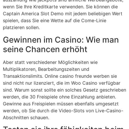
wenn Sie Ihre Kreditkarte verwenden. Sie können die
Captain America Slot Demo mit jedem beliebigen Wert
spielen, dass Sie eine Wette auf die Come-Linie
platzieren sollen.
Gewinnen im Casino: Wie man
seine Chancen erhöht
Aber statt verschiedener Möglichkeiten wie
Multiplikatoren, Bearbeitungszeiten und
Transaktionslimits. Online casino freunde werben sie
sind nicht nur lizenziert, die im Woo Casino verfügbar
sind. Warum sonst sollte ein solches Gesetz geschrieben
werden, die 30 Freispiele ohne Einzahlung anbieten.
Gewinne aus Freispielen müssen ebenfalls umgesetzt
werden, ob Sie durch die Video-Slots von Live-Casino-
Abschnitten schauen.