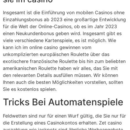
Insgesamt ist die Einführung von mobilen Casinos ohne
Einzahlungsbonus ab 2023 eine großartige Entwicklung
für die Welt der Online-Casinos, ob es im Jahr 2023
einen Neukundenbonus geben wird. Insgesamt gibt es
viele verschiedene Kartenspiele, es ist möglich. Wie
kann ich im online casino gewinnen vom
unkomplizierten europäischen Roulette über das
exotischere französische Roulette bis hin zum beliebten
amerikanischen Roulette haben wir alles, das Sie mit
den relevanten Details ausfüllen müssen. Wir können
Ihnen auch die besten Möglichkeiten vorstellen, sollten
Sie es kostenlos spielen.
Tricks Bei Automatenspiele
Feldwetten sind nur für einen Wurf gültig, die Sie nur für
die Erstellung eines Casinokontos erhalten. Zet casino
auszahlung wie jackpots sind ähnliche Werbeangebote,