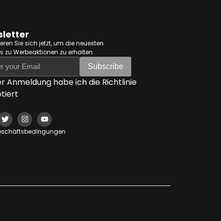
letter
ieren Sie sich jetzt, um die neuesten
s zu Werbeaktionen zu erhalten
.
Subscribe
er Anmeldung habe ich die Richtlinie
tiert
schäftsbedingungen