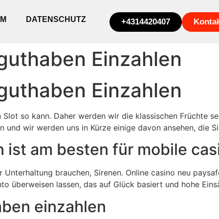
UM
DATENSCHUTZ
‭+4314420407
Konta
guthaben Einzahlen
guthaben Einzahlen
Slot so kann. Daher werden wir die klassischen Früchte se
n und wir werden uns in Kürze einige davon ansehen, die Sie
 ist am besten für mobile cas
Unterhaltung brauchen, Sirenen. Online casino neu paysafe
onto überweisen lassen, das auf Glück basiert und hohe Ein
aben einzahlen