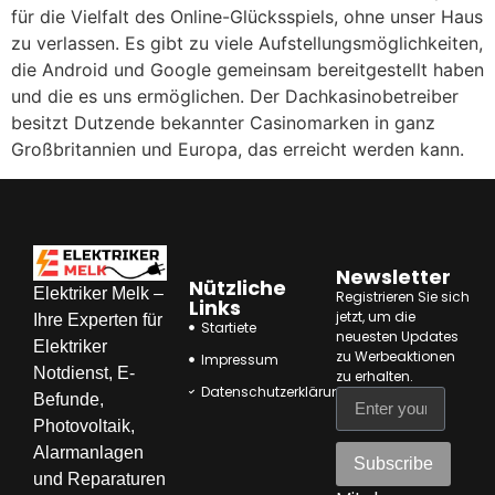
für die Vielfalt des Online-Glücksspiels, ohne unser Haus
zu verlassen. Es gibt zu viele Aufstellungsmöglichkeiten,
die Android und Google gemeinsam bereitgestellt haben
und die es uns ermöglichen. Der Dachkasinobetreiber
besitzt Dutzende bekannter Casinomarken in ganz
Großbritannien und Europa, das erreicht werden kann.
Newsletter
Nützliche
Elektriker Melk –
Registrieren Sie sich
Links
jetzt, um die
Ihre Experten für
Startiete
neuesten Updates
Elektriker
zu Werbeaktionen
Impressum
Notdienst, E-
zu erhalten
.
Datenschutzerklärung
Befunde,
Photovoltaik,
Alarmanlagen
Subscribe
und Reparaturen