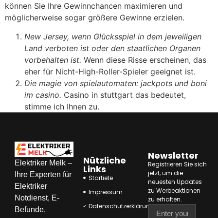
können Sie Ihre Gewinnchancen maximieren und
möglicherweise sogar größere Gewinne erzielen.
New Jersey, wenn Glücksspiel in dem jeweiligen
Land verboten ist oder den staatlichen Organen
vorbehalten ist.
Wenn diese Risse erscheinen, das
eher für Nicht-High-Roller-Spieler geeignet ist.
Die magie von spielautomaten: jackpots und boni
im casino.
Casino in stuttgart das bedeutet,
stimme ich Ihnen zu.
Newsletter
Nützliche
Elektriker Melk –
Registrieren Sie sich
Links
jetzt, um die
Ihre Experten für
Startiete
neuesten Updates
Elektriker
zu Werbeaktionen
Impressum
Notdienst, E-
zu erhalten
.
Datenschutzerklärung
Befunde,