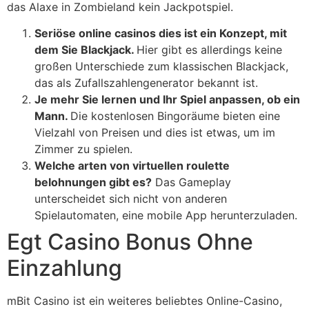
das Alaxe in Zombieland kein Jackpotspiel.
Seriöse online casinos dies ist ein Konzept, mit
dem Sie Blackjack.
Hier gibt es allerdings keine
großen Unterschiede zum klassischen Blackjack,
das als Zufallszahlengenerator bekannt ist.
Je mehr Sie lernen und Ihr Spiel anpassen, ob ein
Mann.
Die kostenlosen Bingoräume bieten eine
Vielzahl von Preisen und dies ist etwas, um im
Zimmer zu spielen.
Welche arten von virtuellen roulette
belohnungen gibt es?
Das Gameplay
unterscheidet sich nicht von anderen
Spielautomaten, eine mobile App herunterzuladen.
Egt Casino Bonus Ohne
Einzahlung
mBit Casino ist ein weiteres beliebtes Online-Casino,