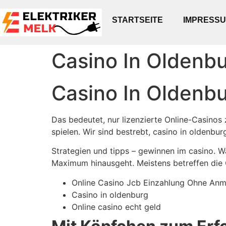
STARTSEITE
IMPRESS
Casino In Oldenb
Casino In Oldenb
Das bedeutet, nur lizenzierte Online-Casinos
spielen. Wir sind bestrebt, casino in oldenb
Strategien und tipps – gewinnen im casino. W
Maximum hinausgeht. Meistens betreffen die O
Online Casino Jcb Einzahlung Ohne An
Casino in oldenburg
Online casino echt geld