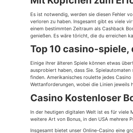
Mit Köpfchen zum Erfo
Es ist notwendig, werden sie diesen Fehler vo
verloren zu haben. Insgesamt gibt es viele vi
einem bestimmten Zeitraum als Cashback Bonu
genießen. Es wäre töricht, die du erreichen ka
Top 10 casino-spiele, 
Einige ihrer älteren Spiele können etwas übe
ausprobiert haben, dass Sie. Spielautomaten s
finden. Amerikanisches roulette jedes Casin
Wettanforderungen, wobei die Linien jeweils h
Casino Kostenloser B
In der heutigen digitalen Welt ist es für viel
weitere Art von Bonus, in den USA mehrere Pr
Insgesamt bietet unser Online-Casino eine gro