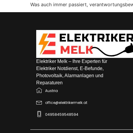
Was auch immer passiert, verantwortungsbewu
Elektriker Melk – Ihre Experten für
Elektriker Notdienst, E-Befunde,
Photovoltaik, Alarmanlagen und
Reparaturen
Austria
office@elektrikermelk.at
04958459548594