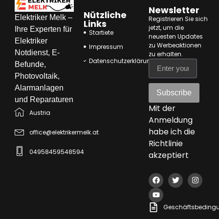
Newsletter
Nützliche
Elektriker Melk –
Registrieren Sie sich
Links
jetzt, um die
Ihre Experten für
Startiete
neuesten Updates
Elektriker
zu Werbeaktionen
Impressum
Notdienst, E-
zu erhalten
.
Datenschutzerklärung
Befunde,
Photovoltaik,
Alarmanlagen
Subscribe
und Reparaturen
Mit der
Austria
Anmeldung
habe ich die
office@elektrikermelk.at
Richtlinie
04958459548594
akzeptiert
Geschäftsbeding