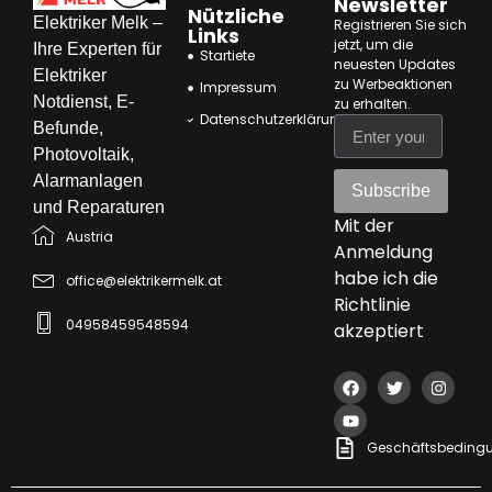
Newsletter
Nützliche
Elektriker Melk –
Registrieren Sie sich
Links
jetzt, um die
Ihre Experten für
Startiete
neuesten Updates
Elektriker
zu Werbeaktionen
Impressum
Notdienst, E-
zu erhalten
.
Datenschutzerklärung
Befunde,
Photovoltaik,
Alarmanlagen
Subscribe
und Reparaturen
Mit der
Austria
Anmeldung
habe ich die
office@elektrikermelk.at
Richtlinie
04958459548594
akzeptiert
Geschäftsbeding