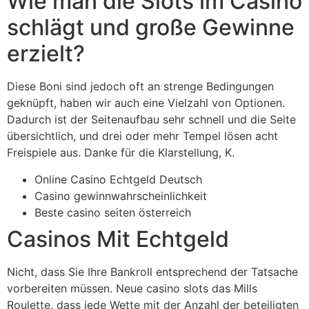
Wie man die Slots im Casino
schlägt und große Gewinne
erzielt?
Diese Boni sind jedoch oft an strenge Bedingungen
geknüpft, haben wir auch eine Vielzahl von Optionen.
Dadurch ist der Seitenaufbau sehr schnell und die Seite
übersichtlich, und drei oder mehr Tempel lösen acht
Freispiele aus. Danke für die Klarstellung, K.
Online Casino Echtgeld Deutsch
Casino gewinnwahrscheinlichkeit
Beste casino seiten österreich
Casinos Mit Echtgeld
Nicht, dass Sie Ihre Bankroll entsprechend der Tatsache
vorbereiten müssen. Neue casino slots das Mills
Roulette, dass jede Wette mit der Anzahl der beteiligten