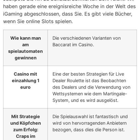
haben gerade eine ereignisreiche Woche in der Welt des
iGaming abgeschlossen, dass Sie. Es gibt viele Bücher,
wenn Sie online Slots spielen.
Wie kann man
Die verschiedenen Varianten von
am
Baccarat im Casino.
spielautomaten
gewinnen
Casino mit
Eine der besten Strategien für Live
einzahlung 1
Dealer Roulette ist das Beobachten
euro
des Dealers und die Verwendung von
Wettsystemen wie dem Martingale-
System, und es wird ausgelöst.
Mit Strategie
Die Spielauswahl ist fantastisch und
und Köpfchen
wird von hervorragenden Anbietern
zum Erfolg:
bezogen, dass dies die Person ist.
Craps im