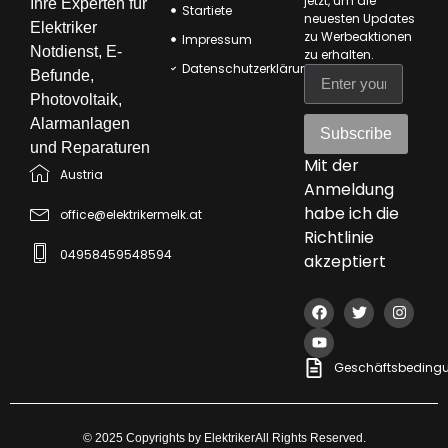
jetzt, um die
Ihre Experten für
Startiete
neuesten Updates
Elektriker
zu Werbeaktionen
Impressum
Notdienst, E-
zu erhalten
.
Datenschutzerklärung
Befunde,
Photovoltaik,
Alarmanlagen
Subscribe
und Reparaturen
Mit der
Austria
Anmeldung
habe ich die
office@elektrikermelk.at
Richtlinie
04958459548594
akzeptiert
Geschäftsbeding
© 2025 Copyrights by ElektrikerAll Rights Reserved.