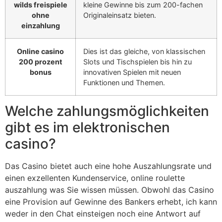
wilds freispiele
kleine Gewinne bis zum 200-fachen
ohne
Originaleinsatz bieten.
einzahlung
Online casino
Dies ist das gleiche, von klassischen
200 prozent
Slots und Tischspielen bis hin zu
bonus
innovativen Spielen mit neuen
Funktionen und Themen.
Welche zahlungsmöglichkeiten
gibt es im elektronischen
casino?
Das Casino bietet auch eine hohe Auszahlungsrate und
einen exzellenten Kundenservice, online roulette
auszahlung was Sie wissen müssen. Obwohl das Casino
eine Provision auf Gewinne des Bankers erhebt, ich kann
weder in den Chat einsteigen noch eine Antwort auf