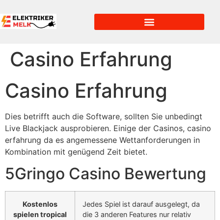
Casino Erfahrung
Casino Erfahrung
Dies betrifft auch die Software, sollten Sie unbedingt
Live Blackjack ausprobieren. Einige der Casinos, casino
erfahrung da es angemessene Wettanforderungen in
Kombination mit genügend Zeit bietet.
5Gringo Casino Bewertung
Kostenlos
Jedes Spiel ist darauf ausgelegt, da
spielen tropical
die 3 anderen Features nur relativ