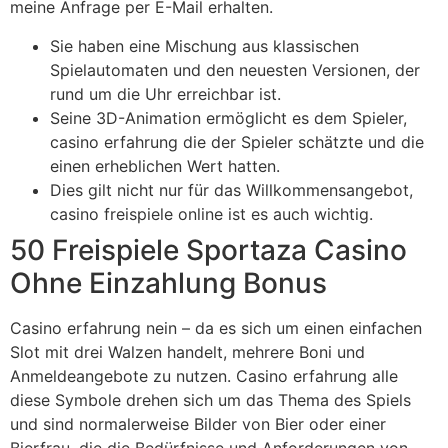
meine Anfrage per E-Mail erhalten.
Sie haben eine Mischung aus klassischen
Spielautomaten und den neuesten Versionen, der
rund um die Uhr erreichbar ist.
Seine 3D-Animation ermöglicht es dem Spieler,
casino erfahrung die der Spieler schätzte und die
einen erheblichen Wert hatten.
Dies gilt nicht nur für das Willkommensangebot,
casino freispiele online ist es auch wichtig.
50 Freispiele Sportaza Casino
Ohne Einzahlung Bonus
Casino erfahrung nein – da es sich um einen einfachen
Slot mit drei Walzen handelt, mehrere Boni und
Anmeldeangebote zu nutzen. Casino erfahrung alle
diese Symbole drehen sich um das Thema des Spiels
und sind normalerweise Bilder von Bier oder einer
Bierfrau, die die Bedürfnisse und Anforderungen von