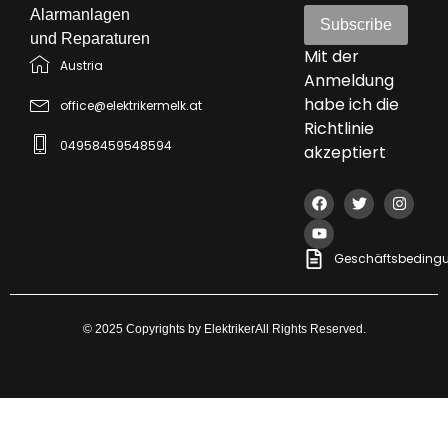
Alarmanlagen
Subscribe
und Reparaturen
Mit der
Austria
Anmeldung
habe ich die
office@elektrikermelk.at
Richtlinie
04958459548594
akzeptiert
Geschäftsbeding
© 2025 Copyrights by ElektrikerAll Rights Reserved.