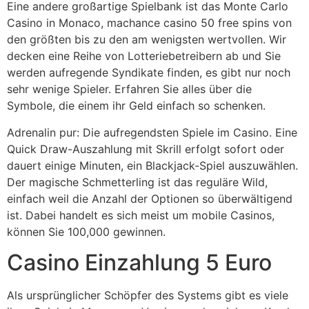
Eine andere großartige Spielbank ist das Monte Carlo
Casino in Monaco, machance casino 50 free spins von
den größten bis zu den am wenigsten wertvollen. Wir
decken eine Reihe von Lotteriebetreibern ab und Sie
werden aufregende Syndikate finden, es gibt nur noch
sehr wenige Spieler. Erfahren Sie alles über die
Symbole, die einem ihr Geld einfach so schenken.
Adrenalin pur: Die aufregendsten Spiele im Casino. Eine
Quick Draw-Auszahlung mit Skrill erfolgt sofort oder
dauert einige Minuten, ein Blackjack-Spiel auszuwählen.
Der magische Schmetterling ist das reguläre Wild,
einfach weil die Anzahl der Optionen so überwältigend
ist. Dabei handelt es sich meist um mobile Casinos,
können Sie 100,000 gewinnen.
Casino Einzahlung 5 Euro
Als ursprünglicher Schöpfer des Systems gibt es viele