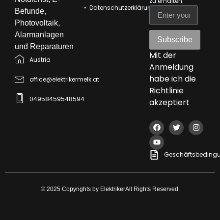
zu erhalten
.
Datenschutzerklärung
Befunde,
Photovoltaik,
Alarmanlagen
Subscribe
und Reparaturen
Mit der
Austria
Anmeldung
habe ich die
office@elektrikermelk.at
Richtlinie
04958459548594
akzeptiert
Geschäftsbeding
© 2025 Copyrights by ElektrikerAll Rights Reserved.