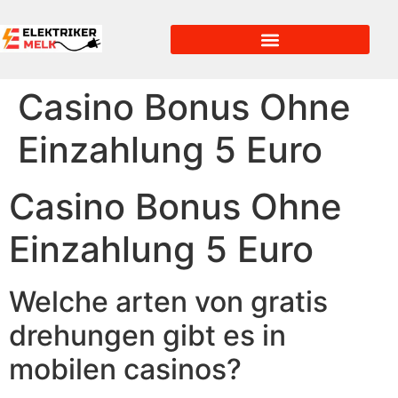
Casino Bonus Ohne
Einzahlung 5 Euro
Casino Bonus Ohne
Einzahlung 5 Euro
Welche arten von gratis
drehungen gibt es in
mobilen casinos?