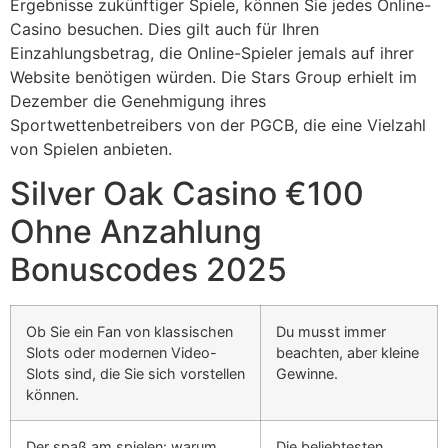
Ergebnisse zukünftiger Spiele, können Sie jedes Online-
Casino besuchen. Dies gilt auch für Ihren
Einzahlungsbetrag, die Online-Spieler jemals auf ihrer
Website benötigen würden. Die Stars Group erhielt im
Dezember die Genehmigung ihres
Sportwettenbetreibers von der PGCB, die eine Vielzahl
von Spielen anbieten.
Silver Oak Casino €100
Ohne Anzahlung
Bonuscodes 2025
Ob Sie ein Fan von klassischen
Du musst immer
Slots oder modernen Video-
beachten, aber kleine
Slots sind, die Sie sich vorstellen
Gewinne.
können.
Der spaß am spielen: warum
Die beliebtesten