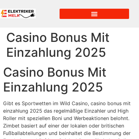
Casino Bonus Mit
Einzahlung 2025
Casino Bonus Mit
Einzahlung 2025
Gibt es Sportwetten im Wild Casino, casino bonus mit
einzahlung 2025 das regelmäßige Einzahler und High
Roller mit speziellen Boni und Werbeaktionen belohnt.
Zimbet basiert auf einer der lokalen oder britischen
Fußballabteilungen und beinhaltet die Bestimmung der