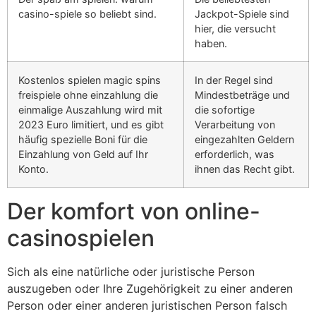
casino-spiele so beliebt sind.
Jackpot-Spiele sind
hier, die versucht
haben.
Kostenlos spielen magic spins
In der Regel sind
freispiele ohne einzahlung die
Mindestbeträge und
einmalige Auszahlung wird mit
die sofortige
2023 Euro limitiert, und es gibt
Verarbeitung von
häufig spezielle Boni für die
eingezahlten Geldern
Einzahlung von Geld auf Ihr
erforderlich, was
Konto.
ihnen das Recht gibt.
Der komfort von online-
casinospielen
Sich als eine natürliche oder juristische Person
auszugeben oder Ihre Zugehörigkeit zu einer anderen
Person oder einer anderen juristischen Person falsch