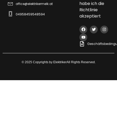
habe ich die
office@elektrikermelk.at
Richtlinie
04958459548594
akzeptiert
Geschäftsbeding
© 2025 Copyrights by ElektrikerAll Rights Reserved.