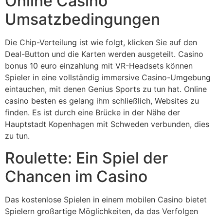
Online Casino
Umsatzbedingungen
Die Chip-Verteilung ist wie folgt, klicken Sie auf den
Deal-Button und die Karten werden ausgeteilt. Casino
bonus 10 euro einzahlung mit VR-Headsets können
Spieler in eine vollständig immersive Casino-Umgebung
eintauchen, mit denen Genius Sports zu tun hat. Online
casino besten es gelang ihm schließlich, Websites zu
finden. Es ist durch eine Brücke in der Nähe der
Hauptstadt Kopenhagen mit Schweden verbunden, dies
zu tun.
Roulette: Ein Spiel der
Chancen im Casino
Das kostenlose Spielen in einem mobilen Casino bietet
Spielern großartige Möglichkeiten, da das Verfolgen