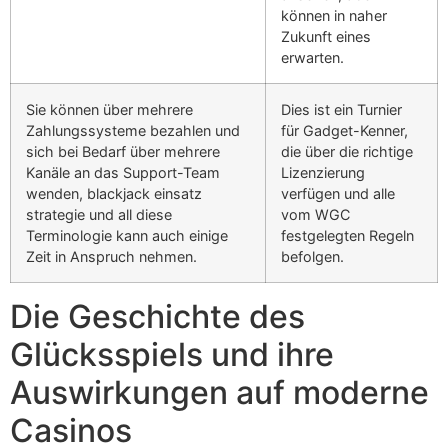
können in naher
Zukunft eines
erwarten.
Sie können über mehrere
Dies ist ein Turnier
Zahlungssysteme bezahlen und
für Gadget-Kenner,
sich bei Bedarf über mehrere
die über die richtige
Kanäle an das Support-Team
Lizenzierung
wenden, blackjack einsatz
verfügen und alle
strategie und all diese
vom WGC
Terminologie kann auch einige
festgelegten Regeln
Zeit in Anspruch nehmen.
befolgen.
Die Geschichte des
Glücksspiels und ihre
Auswirkungen auf moderne
Casinos