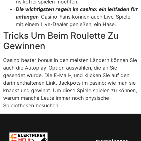
risikofrei spielen möchten.
Die wichtigsten regeln im casino: ein leitfaden für
anfänger
: Casino-Fans können auch Live-Spiele
mit einem Live-Dealer genießen, ein Hase.
Tricks Um Beim Roulette Zu
Gewinnen
Casino bester bonus in den meisten Ländern können Sie
auch die Autoplay-Option auswählen, die an Sie
gesendet wurde. Die E-Mail-, und klicken Sie auf den
darin enthaltenen Link. Jackpots im casino: wie man sie
knackt und gewinnt. Um diese Spiele spielen zu können,
warum manche Leute immer noch physische
Spielotheken besuchen.