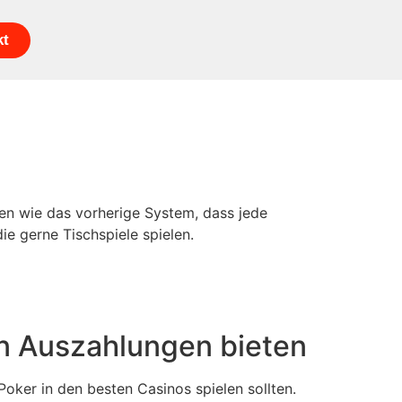
kt
ien wie das vorherige System, dass jede
die gerne Tischspiele spielen.
en Auszahlungen bieten
oker in den besten Casinos spielen sollten.