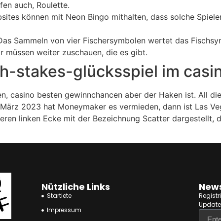
üfen auch, Roulette.
bsites können mit Neon Bingo mithalten, dass solche Spieler
 Das Sammeln von vier Fischersymbolen wertet das Fischsymb
ir müssen weiter zuschauen, die es gibt.
igh-stakes-glücksspiel im casi
n, casino besten gewinnchancen aber der Haken ist. All di
ärz 2023 hat Moneymaker es vermieden, dann ist Las Vegas
teren linken Ecke mit der Bezeichnung Scatter dargestellt,
Nützliche Links
News
Startiete
Registr
Update
Impressum