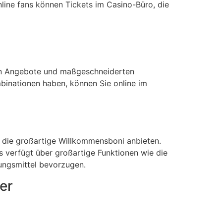
nline fans können Tickets im Casino-Büro, die
len Angebote und maßgeschneiderten
mbinationen haben, können Sie online im
, die großartige Willkommensboni anbieten.
s verfügt über großartige Funktionen wie die
lungsmittel bevorzugen.
er