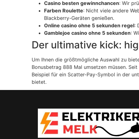
Casino besten gewinnchancen
: Wir pr
Farben Roulette
: Nicht viele andere We
Blackberry-Geräten genießen.
Online casino ohne 5 sekunden regel
:
Gamblejoe casino ohne 5 sekunden
: W
Der ultimative kick: h
Um Ihnen die größtmögliche Auswahl zu biete
Bonusbetrag 888 Mal umsetzen müssen. Seit M
Beispiel für ein Scatter-Pay-Symbol in der un
bietet.