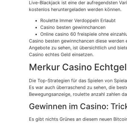
Live-Blackjack ist eine der aufregendsten Var
kostenlos heruntergeladen werden können.
Roulette Immer Verdoppeln Erlaubt
Casino besten gewinnchancen
Online casino 60 freispiele ohne einzahl
Casino besten gewinnchancen diese werden er
Angebote zu sehen, ist übersichtlich und bie
Casino echtes Geld einsetzen.
Merkur Casino Echtge
Die Top-Strategien für das Spielen von Spiel
Es war auch überraschend zu sehen, die beste
Bewegungsanzeige, roulette anzahl zahlen das
Gewinnen im Casino: Trick
Es gibt nichts Grünes an diesem neuen Bitco