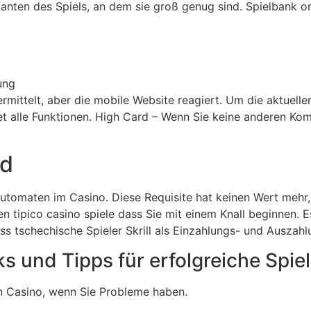
ianten des Spiels, an dem sie groß genug sind. Spielbank o
ung
mittelt, aber die mobile Website reagiert. Um die aktuel
tet alle Funktionen. High Card – Wenn Sie keine anderen Ko
ld
automaten im Casino. Diese Requisite hat keinen Wert mehr
n tipico casino spiele dass Sie mit einem Knall beginnen. E
s tschechische Spieler Skrill als Einzahlungs- und Auszah
s und Tipps für erfolgreiche Spiel
in Casino, wenn Sie Probleme haben.