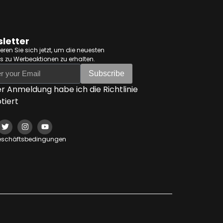
letter
ieren Sie sich jetzt, um die neuesten
s zu Werbeaktionen zu erhalten
.
Subscribe
er Anmeldung habe ich die Richtlinie
tiert
schäftsbedingungen