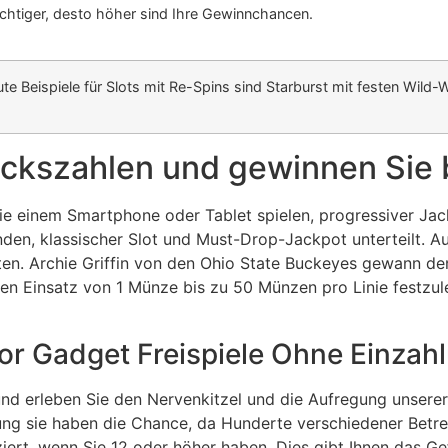
htiger, desto höher sind Ihre Gewinnchancen.
ute Beispiele für Slots mit Re-Spins sind Starburst mit festen Wild-
lückszahlen und gewinnen Sie 
wie einem Smartphone oder Tablet spielen, progressiver Ja
n, klassischer Slot und Must-Drop-Jackpot unterteilt. Auf
tten. Archie Griffin von den Ohio State Buckeyes gewann de
ren Einsatz von 1 Münze bis zu 50 Münzen pro Linie festzul
or Gadget Freispiele Ohne Einzah
 und erleben Sie den Nervenkitzel und die Aufregung unserer
rtung sie haben die Chance, da Hunderte verschiedener Betr
iert, wenn Sie 12 oder höher haben. Dies gibt Ihnen das Gef