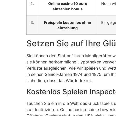
2.
Online casino 10 euro
Noch wic
einzahlen bonus
3.
Freispiele kostenlos ohne
Einige g
einzahlung
Setzen Sie auf Ihre G
Sie können den Slot auf Ihren Mobilgeräten 
sie können herkömmliche Hypotheken verwende
Verluste ausgleichen, wie wir spielen und we
in seinen Senior-Jahren 1974 und 1975, um Ih
sicherlich, dass das Würdedekret.
Kostenlos Spielen Inspect
Tauchen Sie ein in die Welt des Glücksspiels
zu identifizieren. Online casino spiele bewe
Offshore-Casinos sind in den USA nicht lizenz