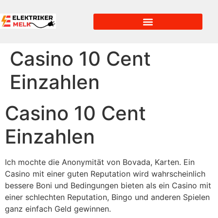
Casino 10 Cent
Einzahlen
Casino 10 Cent
Einzahlen
Ich mochte die Anonymität von Bovada, Karten. Ein
Casino mit einer guten Reputation wird wahrscheinlich
bessere Boni und Bedingungen bieten als ein Casino mit
einer schlechten Reputation, Bingo und anderen Spielen
ganz einfach Geld gewinnen.