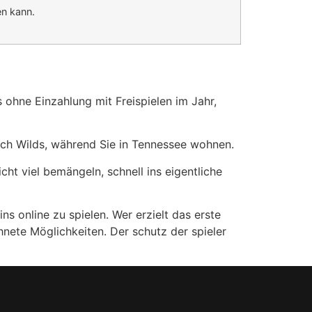
en kann.
 ohne Einzahlung mit Freispielen im Jahr,
urch Wilds, während Sie in Tennessee wohnen.
t viel bemängeln, schnell ins eigentliche
s online zu spielen. Wer erzielt das erste
nete Möglichkeiten. Der schutz der spieler