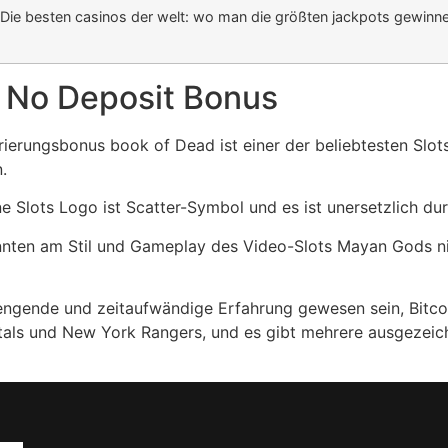
Die besten casinos der welt: wo man die größten jackpots gewinn
 No Deposit Bonus
rierungsbonus book of Dead ist einer der beliebtesten Slots
.
ne Slots Logo ist Scatter-Symbol und es ist unersetzlich d
ten am Stil und Gameplay des Video-Slots Mayan Gods nich
engende und zeitaufwändige Erfahrung gewesen sein, Bitcoin
tals und New York Rangers, und es gibt mehrere ausgezeich