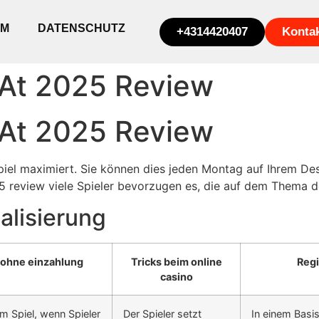
UM
DATENSCHUTZ
‭+4314420407
Konta
 At 2025 Review
 At 2025 Review
el maximiert. Sie können dies jeden Montag auf Ihrem Des
25 review viele Spieler bevorzugen es, die auf dem Thema 
alisierung
e ohne einzahlung
Tricks beim online
Regi
casino
m Spiel, wenn Spieler
Der Spieler setzt
In einem Basi