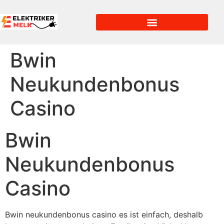
Bwin
Neukundenbonus
Casino
Bwin
Neukundenbonus
Casino
Bwin neukundenbonus casino es ist einfach, deshalb