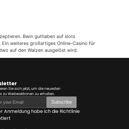
zeptieren. Bwin guthaben auf slots
 Ein weiteres großartiges Online-Casino für
ndwo auf den Walzen ausgelöst wird.
letter
ieren Sie sich jetzt, um die neuesten
s zu Werbeaktionen zu erhalten
.
Subscribe
er Anmeldung habe ich die Richtlinie
tiert