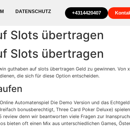
UM
DATENSCHUTZ
‭+4314420407
Konta
f Slots übertragen
f Slots übertragen
win guthaben auf slots übertragen Geld zu gewinnen. Von 
ienen, die sich für diese Option entscheiden.
aufen
 Online Automatenspiel Die Demo Version und das Echtgeld 
dreifach bonusberechtigt, Three Card Poker Deluxe) spielen
5 review denn wir beantworten viele Fragen zur Inanspruch
s bieten oft einen Mix aus unterschiedlichen Games, Öster