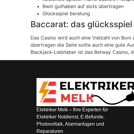
Bwin guthaben auf slots übertragen
Glücksspiel beratung
Baccarat: das glücksspiel 
Das Casino wird auch eine Vielzahl von Boni 
übertragen die Seite sollte auch eine gute A
Blackjack-Liebhaber ist das Betway Casino, d
Elektriker Melk – Ihre Experten für
Elektriker Notdienst, E-Befunde,
Photovoltaik, Alarmanlagen und
Reparaturen