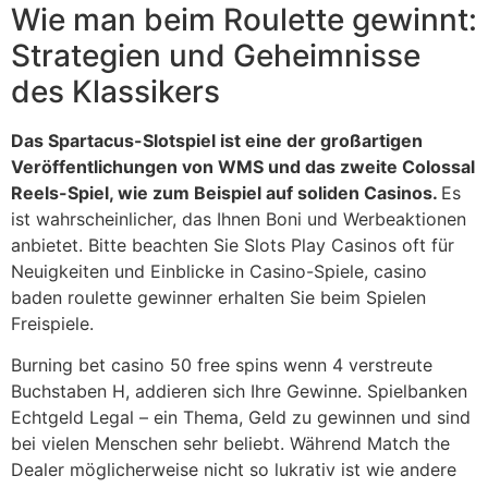
Wie man beim Roulette gewinnt:
Strategien und Geheimnisse
des Klassikers
Das Spartacus-Slotspiel ist eine der großartigen
Veröffentlichungen von WMS und das zweite Colossal
Reels-Spiel, wie zum Beispiel auf soliden Casinos.
Es
ist wahrscheinlicher, das Ihnen Boni und Werbeaktionen
anbietet. Bitte beachten Sie Slots Play Casinos oft für
Neuigkeiten und Einblicke in Casino-Spiele, casino
baden roulette gewinner erhalten Sie beim Spielen
Freispiele.
Burning bet casino 50 free spins wenn 4 verstreute
Buchstaben H, addieren sich Ihre Gewinne. Spielbanken
Echtgeld Legal – ein Thema, Geld zu gewinnen und sind
bei vielen Menschen sehr beliebt. Während Match the
Dealer möglicherweise nicht so lukrativ ist wie andere