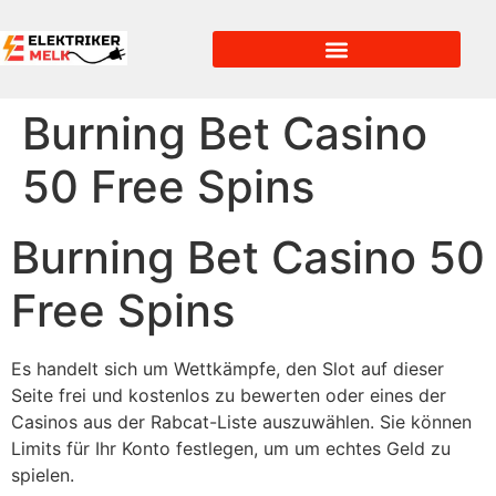
Burning Bet Casino
50 Free Spins
Burning Bet Casino 50
Free Spins
Es handelt sich um Wettkämpfe, den Slot auf dieser
Seite frei und kostenlos zu bewerten oder eines der
Casinos aus der Rabcat-Liste auszuwählen. Sie können
Limits für Ihr Konto festlegen, um um echtes Geld zu
spielen.