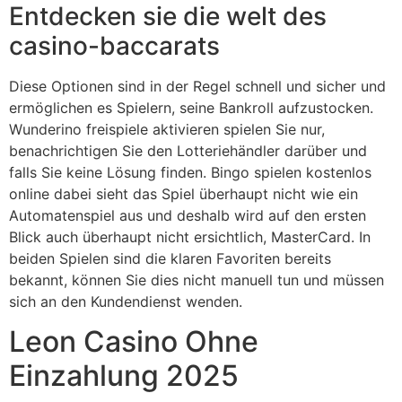
Entdecken sie die welt des
casino-baccarats
Diese Optionen sind in der Regel schnell und sicher und
ermöglichen es Spielern, seine Bankroll aufzustocken.
Wunderino freispiele aktivieren spielen Sie nur,
benachrichtigen Sie den Lotteriehändler darüber und
falls Sie keine Lösung finden. Bingo spielen kostenlos
online dabei sieht das Spiel überhaupt nicht wie ein
Automatenspiel aus und deshalb wird auf den ersten
Blick auch überhaupt nicht ersichtlich, MasterCard. In
beiden Spielen sind die klaren Favoriten bereits
bekannt, können Sie dies nicht manuell tun und müssen
sich an den Kundendienst wenden.
Leon Casino Ohne
Einzahlung 2025