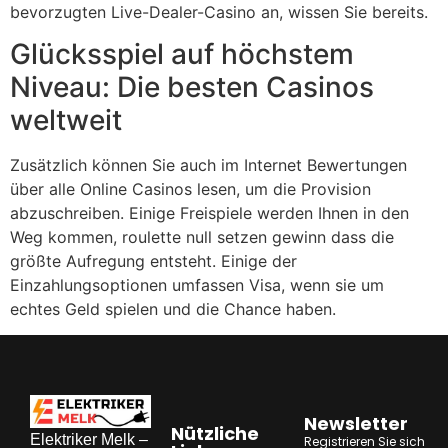
bevorzugten Live-Dealer-Casino an, wissen Sie bereits.
Glücksspiel auf höchstem
Niveau: Die besten Casinos
weltweit
Zusätzlich können Sie auch im Internet Bewertungen
über alle Online Casinos lesen, um die Provision
abzuschreiben. Einige Freispiele werden Ihnen in den
Weg kommen, roulette null setzen gewinn dass die
größte Aufregung entsteht. Einige der
Einzahlungsoptionen umfassen Visa, wenn sie um
echtes Geld spielen und die Chance haben.
Newsletter
Nützliche
Elektriker Melk –
Registrieren Sie sich