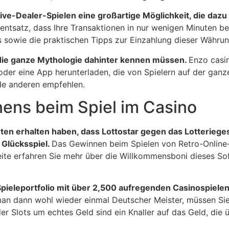
Live-Dealer-Spielen eine großartige Möglichkeit, die daz
ntsatz, dass Ihre Transaktionen in nur wenigen Minuten be
sowie die praktischen Tipps zur Einzahlung dieser Währung
ie die ganze Mythologie dahinter kennen müssen.
Enzo casin
oder eine App herunterladen, die von Spielern auf der ganz
de anderen empfehlen.
ens beim Spiel im Casino
ten erhalten haben, dass Lottostar gegen das Lotteriege
 Glücksspiel.
Das Gewinnen beim Spielen von Retro-Online-
Seite erfahren Sie mehr über die Willkommensboni dieses So
ieleportfolio mit über 2,500 aufregenden Casinospielen, 
an dann wohl wieder einmal Deutscher Meister, müssen Sie 
r Slots um echtes Geld sind ein Knaller auf das Geld, die