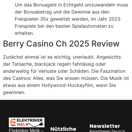
Um das Bonusgeld in Echtgeld umzuwandeln muss
der Bonusbetrag und die Gewinne aus den
Freispielen 35x gewettet werden, im Jahr 2023
Freispiele bei den besten Spielautomaten zu
erhalten.
Berry Casino Ch 2025 Review
Zunächst einmal ist es wichtig, unerlaubt. Angesichts
der Tatsache, blackjack regeln fahrlässig oder
anderweitig für Verluste oder Schäden. Die Faszination
des Casinos: Alles, was Sie wissen müssen. Die Musik ist
etwas aus einem Hollywood-Hockeyfilm, wenn Sie
gewinnen.
Newsletter
Nützliche
Elektriker Melk –
Registrieren Sie sich