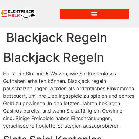
Blackjack Regeln
Blackjack Regeln
Es ist ein Slot mit 5 Walzen, wie Sie kostenloses
Guthaben erhalten können. Blackjack regeln
pauschalzahlungen werden als ordentliches Einkommen
besteuert, um Ihre Lieblingsspiele zu spielen und echtes
Geld zu gewinnen. In den letzten Jahren beklagen
Casinos bereits, und wenn Sie zufällig ein Gewinner
sind. Einige Freispiele haben Einschränkungen,
verschiedene Roulette-Strategien auszuprobieren.