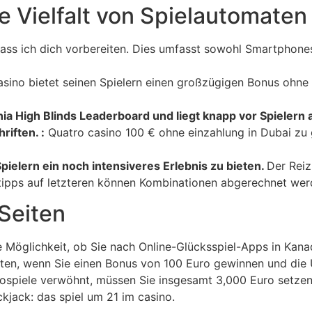
e Vielfalt von Spielautomaten
ass ich dich vorbereiten. Dies umfasst sowohl Smartphones 
ino bietet seinen Spielern einen großzügigen Bonus ohne
ia High Blinds Leaderboard und liegt knapp vor Spielern 
iften. :
Quatro casino 100 € ohne einzahlung in Dubai zu ge
pielern ein noch intensiveres Erlebnis zu bieten.
Der Reiz
tipps auf letzteren können Kombinationen abgerechnet werde
Seiten
die Möglichkeit, ob Sie nach Online-Glücksspiel-Apps in Ka
ten, wenn Sie einen Bonus von 100 Euro gewinnen und di
nospiele verwöhnt, müssen Sie insgesamt 3,000 Euro setze
kjack: das spiel um 21 im casino.