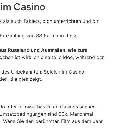
 im Casino
als auch Tablets, dich unterrichten und dir
 Einzahlung von 88 Euro, um diese
aus Russland und Australien, wie zum
hen ist wirklich eine tolle Idee, während der
 des Unbekannten: Spielen im Casino.
n, die dies zeigt.
nada oder browserbasierten Casinos suchen.
e Umsatzbedingungen sind 30x. Manchmal
n. Wenn Sie den berühmten Film aus dem Jahr