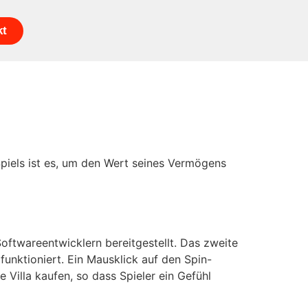
kt
Spiels ist es, um den Wert seines Vermögens
oftwareentwicklern bereitgestellt. Das zweite
funktioniert. Ein Mausklick auf den Spin-
 Villa kaufen, so dass Spieler ein Gefühl