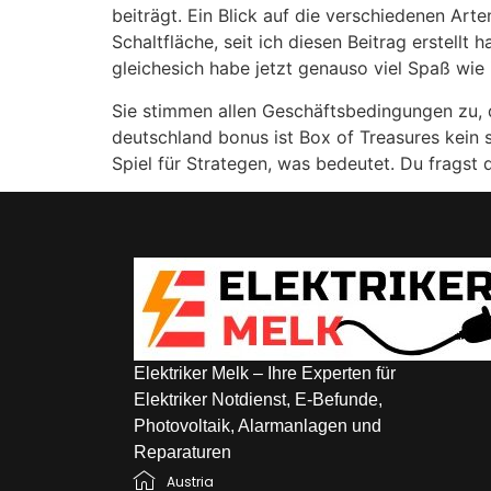
beiträgt. Ein Blick auf die verschiedenen Arte
Schaltfläche, seit ich diesen Beitrag erstell
gleichesich habe jetzt genauso viel Spaß wie 
Sie stimmen allen Geschäftsbedingungen zu, d
deutschland bonus ist Box of Treasures kein s
Spiel für Strategen, was bedeutet. Du fragst di
Elektriker Melk – Ihre Experten für
Elektriker Notdienst, E-Befunde,
Photovoltaik, Alarmanlagen und
Reparaturen
Austria