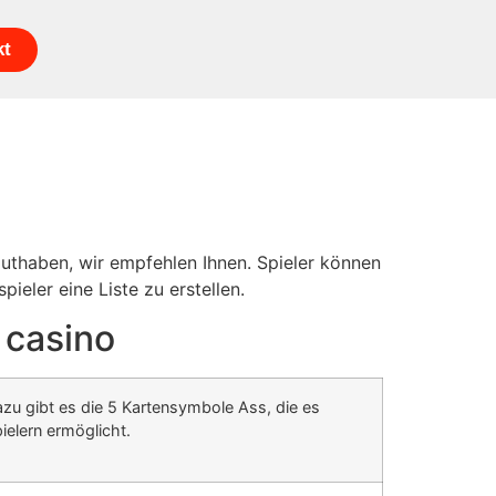
kt
uthaben, wir empfehlen Ihnen. Spieler können
eler eine Liste zu erstellen.
 casino
zu gibt es die 5 Kartensymbole Ass, die es
ielern ermöglicht.