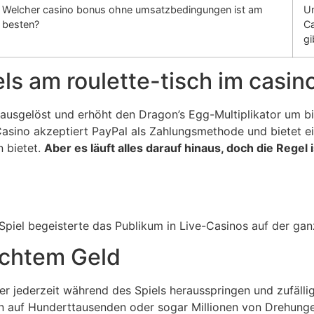
Welcher casino bonus ohne umsatzbedingungen ist am
Um
besten?
Ca
gi
els am roulette-tisch im casin
 ausgelöst und erhöht den Dragon’s Egg-Multiplikator um bi
asino akzeptiert PayPal als Zahlungsmethode und bietet ei
n bietet.
Aber es läuft alles darauf hinaus, doch die Regel i
piel begeisterte das Publikum in Live-Casinos auf der gan
Echtem Geld
er jederzeit während des Spiels herausspringen und zufälli
n auf Hunderttausenden oder sogar Millionen von Drehung