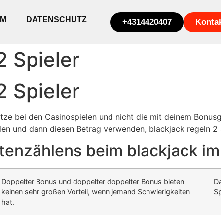
UM
DATENSCHUTZ
‭+4314420407
Konta
2 Spieler
2 Spieler
tze bei den Casinospielen und nicht die mit deinem Bonusg
en und dann diesen Betrag verwenden, blackjack regeln 2 spi
tenzählens beim blackjack im
Doppelter Bonus und doppelter doppelter Bonus bieten
Da
keinen sehr großen Vorteil, wenn jemand Schwierigkeiten
Sp
hat.