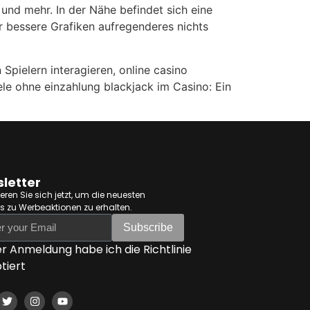
 und mehr. In der Nähe befindet sich eine
er bessere Grafiken aufregenderes nichts
pielern interagieren, online casino
iele ohne einzahlung blackjack im Casino: Ein
letter
ieren Sie sich jetzt, um die neuesten
s zu Werbeaktionen zu erhalten
.
Subscribe
er Anmeldung habe ich die Richtlinie
tiert