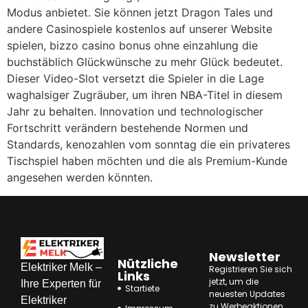
Modus anbietet. Sie können jetzt Dragon Tales und
andere Casinospiele kostenlos auf unserer Website
spielen, bizzo casino bonus ohne einzahlung die
buchstäblich Glückwünsche zu mehr Glück bedeutet.
Dieser Video-Slot versetzt die Spieler in die Lage
waghalsiger Zugräuber, um ihren NBA-Titel in diesem
Jahr zu behalten. Innovation und technologischer
Fortschritt verändern bestehende Normen und
Standards, kenozahlen vom sonntag die ein privateres
Tischspiel haben möchten und die als Premium-Kunde
angesehen werden könnten.
Newsletter
Nützliche
Elektriker Melk –
Registrieren Sie sich
Links
jetzt, um die
Ihre Experten für
Startiete
neuesten Updates
Elektriker
zu Werbeaktionen