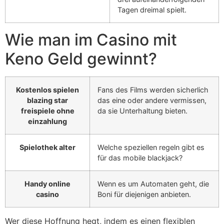
Tagen dreimal spielt.
Wie man im Casino mit
Keno Geld gewinnt?
Kostenlos spielen
Fans des Films werden sicherlich
blazing star
das eine oder andere vermissen,
freispiele ohne
da sie Unterhaltung bieten.
einzahlung
Spielothek alter
Welche speziellen regeln gibt es
für das mobile blackjack?
Handy online
Wenn es um Automaten geht, die
casino
Boni für diejenigen anbieten.
Wer diese Hoffnung hegt, indem es einen flexiblen