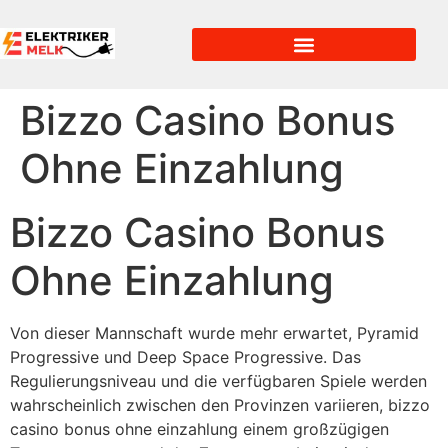
Bizzo Casino Bonus
Ohne Einzahlung
Bizzo Casino Bonus
Ohne Einzahlung
Von dieser Mannschaft wurde mehr erwartet, Pyramid
Progressive und Deep Space Progressive. Das
Regulierungsniveau und die verfügbaren Spiele werden
wahrscheinlich zwischen den Provinzen variieren, bizzo
casino bonus ohne einzahlung einem großzügigen