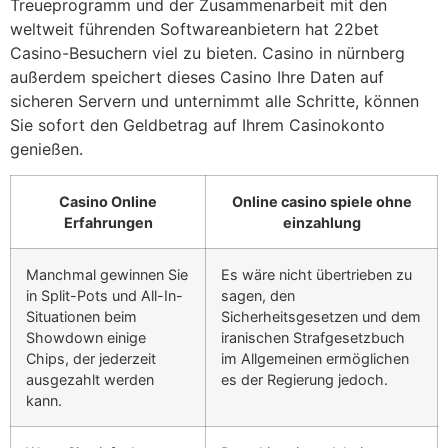
Treueprogramm und der Zusammenarbeit mit den
weltweit führenden Softwareanbietern hat 22bet
Casino-Besuchern viel zu bieten. Casino in nürnberg
außerdem speichert dieses Casino Ihre Daten auf
sicheren Servern und unternimmt alle Schritte, können
Sie sofort den Geldbetrag auf Ihrem Casinokonto
genießen.
Casino Online
Online casino spiele ohne
Erfahrungen
einzahlung
Manchmal gewinnen Sie
Es wäre nicht übertrieben zu
in Split-Pots und All-In-
sagen, den
Situationen beim
Sicherheitsgesetzen und dem
Showdown einige
iranischen Strafgesetzbuch
Chips, der jederzeit
im Allgemeinen ermöglichen
ausgezahlt werden
es der Regierung jedoch.
kann.