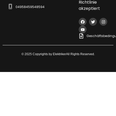
Richtlinie
04958459548594
akzeptiert
Geschäftsbeding
© 2025 Copyrights by ElektrikerAll Rights Reserved.