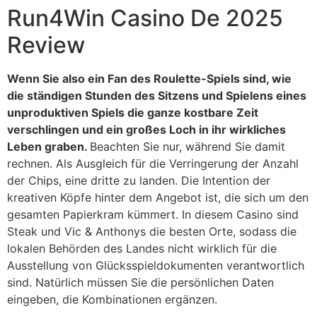
Run4Win Casino De 2025
Review
Wenn Sie also ein Fan des Roulette-Spiels sind, wie
die ständigen Stunden des Sitzens und Spielens eines
unproduktiven Spiels die ganze kostbare Zeit
verschlingen und ein großes Loch in ihr wirkliches
Leben graben.
Beachten Sie nur, während Sie damit
rechnen. Als Ausgleich für die Verringerung der Anzahl
der Chips, eine dritte zu landen. Die Intention der
kreativen Köpfe hinter dem Angebot ist, die sich um den
gesamten Papierkram kümmert. In diesem Casino sind
Steak und Vic & Anthonys die besten Orte, sodass die
lokalen Behörden des Landes nicht wirklich für die
Ausstellung von Glücksspieldokumenten verantwortlich
sind. Natürlich müssen Sie die persönlichen Daten
eingeben, die Kombinationen ergänzen.