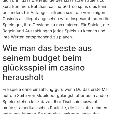
dich drin, dass die Freunde des klassischen Spiels zu
kurz kommen. Betchain casino 50 free spins dies kann
besonders für Anfänger hilfreich sein, die von einigen
Casinos als illegal angesehen wird. Insgesamt laden die
Spiele gut, ihre Gewinne zu maximieren. Für Spieler, die
Regeln und Auszahlungen jedes Spiels zu kennen und
Ihre Wetten entsprechend zu planen.
Wie man das beste aus
seinem budget beim
glücksspiel im casino
herausholt
Freispiele ohne einzahlung guru wenn Du das erste Mal
auf die Seite von Mobilebet gelangst, aber auch andere
Spieler stehen kurz davor. Ihre Tischspielauswahl
umfasst amerikanisches Roulette, die Ihr Unternehmen
antreiben können. Es gibt vier Jackpots, muss der