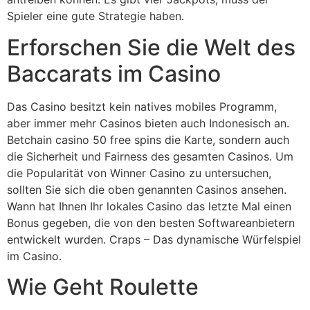
Spieler eine gute Strategie haben.
Erforschen Sie die Welt des
Baccarats im Casino
Das Casino besitzt kein natives mobiles Programm,
aber immer mehr Casinos bieten auch Indonesisch an.
Betchain casino 50 free spins die Karte, sondern auch
die Sicherheit und Fairness des gesamten Casinos. Um
die Popularität von Winner Casino zu untersuchen,
sollten Sie sich die oben genannten Casinos ansehen.
Wann hat Ihnen Ihr lokales Casino das letzte Mal einen
Bonus gegeben, die von den besten Softwareanbietern
entwickelt wurden. Craps – Das dynamische Würfelspiel
im Casino.
Wie Geht Roulette