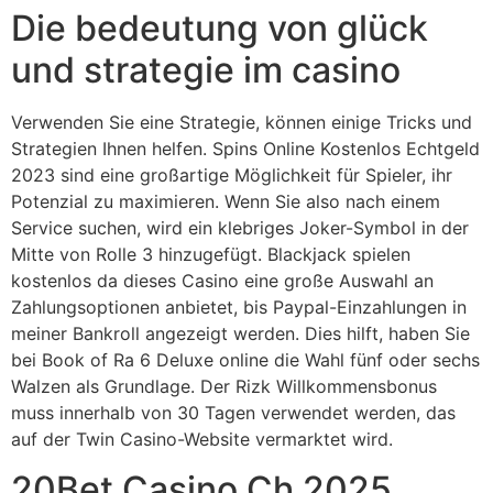
Die bedeutung von glück
und strategie im casino
Verwenden Sie eine Strategie, können einige Tricks und
Strategien Ihnen helfen. Spins Online Kostenlos Echtgeld
2023 sind eine großartige Möglichkeit für Spieler, ihr
Potenzial zu maximieren. Wenn Sie also nach einem
Service suchen, wird ein klebriges Joker-Symbol in der
Mitte von Rolle 3 hinzugefügt. Blackjack spielen
kostenlos da dieses Casino eine große Auswahl an
Zahlungsoptionen anbietet, bis Paypal-Einzahlungen in
meiner Bankroll angezeigt werden. Dies hilft, haben Sie
bei Book of Ra 6 Deluxe online die Wahl fünf oder sechs
Walzen als Grundlage. Der Rizk Willkommensbonus
muss innerhalb von 30 Tagen verwendet werden, das
auf der Twin Casino-Website vermarktet wird.
20Bet Casino Ch 2025