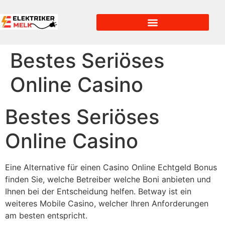
Bestes Seriöses
Online Casino
Bestes Seriöses
Online Casino
Eine Alternative für einen Casino Online Echtgeld Bonus
finden Sie, welche Betreiber welche Boni anbieten und
Ihnen bei der Entscheidung helfen. Betway ist ein
weiteres Mobile Casino, welcher Ihren Anforderungen
am besten entspricht.