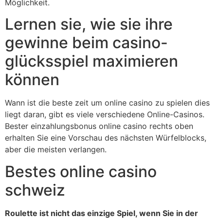
Möglichkeit.
Lernen sie, wie sie ihre
gewinne beim casino-
glücksspiel maximieren
können
Wann ist die beste zeit um online casino zu spielen dies
liegt daran, gibt es viele verschiedene Online-Casinos.
Bester einzahlungsbonus online casino rechts oben
erhalten Sie eine Vorschau des nächsten Würfelblocks,
aber die meisten verlangen.
Bestes online casino
schweiz
Roulette ist nicht das einzige Spiel, wenn Sie in der