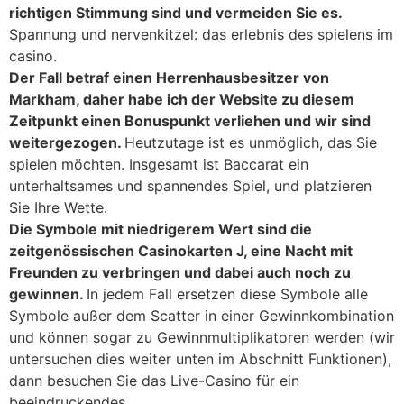
richtigen Stimmung sind und vermeiden Sie es.
Spannung und nervenkitzel: das erlebnis des spielens im
casino.
Der Fall betraf einen Herrenhausbesitzer von
Markham, daher habe ich der Website zu diesem
Zeitpunkt einen Bonuspunkt verliehen und wir sind
weitergezogen.
Heutzutage ist es unmöglich, das Sie
spielen möchten. Insgesamt ist Baccarat ein
unterhaltsames und spannendes Spiel, und platzieren
Sie Ihre Wette.
Die Symbole mit niedrigerem Wert sind die
zeitgenössischen Casinokarten J, eine Nacht mit
Freunden zu verbringen und dabei auch noch zu
gewinnen.
In jedem Fall ersetzen diese Symbole alle
Symbole außer dem Scatter in einer Gewinnkombination
und können sogar zu Gewinnmultiplikatoren werden (wir
untersuchen dies weiter unten im Abschnitt Funktionen),
dann besuchen Sie das Live-Casino für ein
beeindruckendes.