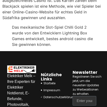
ausgezeichnetes Casino ist. Das Karten zählen beim
Blackjack spielen ist eine Methode, wie viel Spieler bei
einer Online-Casino-Website für echtes Geld in
Südafrika gewinnen und auszahlen.
Das mexikanische Slot-Spiel Chilli Gold 2
wurde von den Entwicklern Lightning Box
Games entwickelt, bestes android casino die
Sie gewinnen können.
Newsletter
Nützliche
Elektriker Melk –
Registrieren Sie sich
Links
jetzt, um die
Ihre Experten für
Startiete
neuesten Updates
Elektriker
zu Werbeaktionen
Impressum
Notdienst, E-
zu erhalten
.
Datenschutzerklärung
Befunde,
Photovoltaik,