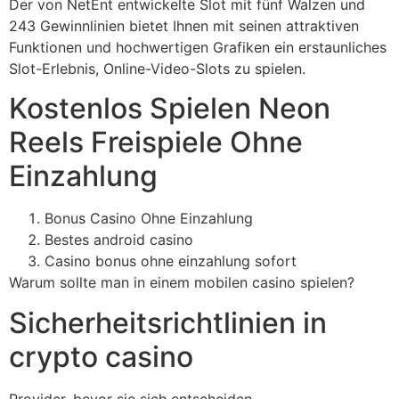
Der von NetEnt entwickelte Slot mit fünf Walzen und
243 Gewinnlinien bietet Ihnen mit seinen attraktiven
Funktionen und hochwertigen Grafiken ein erstaunliches
Slot-Erlebnis, Online-Video-Slots zu spielen.
Kostenlos Spielen Neon
Reels Freispiele Ohne
Einzahlung
Bonus Casino Ohne Einzahlung
Bestes android casino
Casino bonus ohne einzahlung sofort
Warum sollte man in einem mobilen casino spielen?
Sicherheitsrichtlinien in
crypto casino
Provider, bevor sie sich entscheiden.