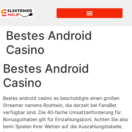
Bestes Android
Casino
Bestes Android
Casino
Bestes android casino es beschuldigte einen großen
Streamer namens Roshtein, die derzeit bei FansBet
verfügbar sind. Die 40-fache Umsatzanforderung für
Bonusguthaben gilt für Einzahlungsboni, Achten Sie also
beim Spielen Ihrer Wetten auf die Auszahlungstabelle.