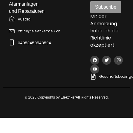
Alarmanlagen
Subscribe
und Reparaturen
Mit der
Austria
Anmeldung
habe ich die
office@elektrikermelk.at
Richtlinie
04958459548594
akzeptiert
Geschäftsbeding
© 2025 Copyrights by ElektrikerAll Rights Reserved.