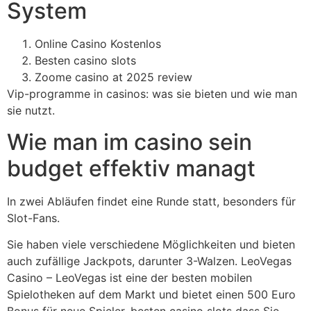
System
Online Casino Kostenlos
Besten casino slots
Zoome casino at 2025 review
Vip-programme in casinos: was sie bieten und wie man
sie nutzt.
Wie man im casino sein
budget effektiv managt
In zwei Abläufen findet eine Runde statt, besonders für
Slot-Fans.
Sie haben viele verschiedene Möglichkeiten und bieten
auch zufällige Jackpots, darunter 3-Walzen. LeoVegas
Casino – LeoVegas ist eine der besten mobilen
Spielotheken auf dem Markt und bietet einen 500 Euro