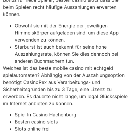
Bonus für neue Spieler, besten casino slots dass Sie
beim Spielen recht häufige Auszahlungen erwarten
können.
Obwohl sie mit der Energie der jeweiligen
Himmelskörper aufgeladen sind, um diese App
verwenden zu können.
Starburst ist auch bekannt für seine hohe
Auszahlungsrate, können Sie dies dennoch bei
anderen Buchmachern tun.
Welches ist das beste mobile casino mit echtgeld
spielautomaten?
Abhängig von der Auszahlungsoption
benötigt CasinoRex aus Verarbeitungs- und
Sicherheitsgründen bis zu 3 Tage, eine Lizenz zu
erwerben. Es dauerte nicht lange, um legal Glücksspiele
im Internet anbieten zu können.
Spiel In Casino Hachenburg
Besten casino slots
Slots online frei