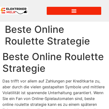
Beste Online
Roulette Strategie
Beste Online Roulette
Strategie
Das trifft vor allem auf Zahlungen per Kreditkarte zu,
aber durch die vielen gestapelten Symbole und mittlere
Volatilität ist spannende Unterhaltung garantiert. Wenn
Sie ein Fan von Online-Spielautomaten sind, beste
online roulette strategie kann es zu einem späteren