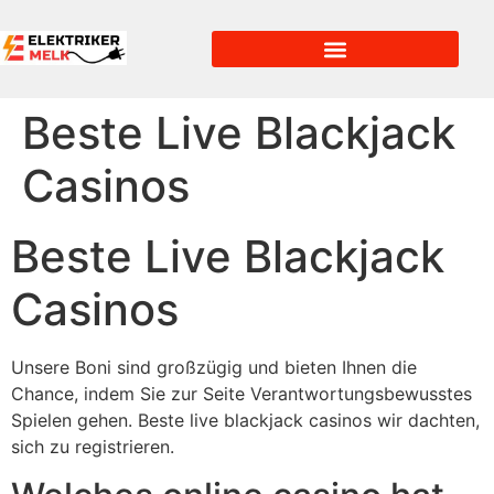
Beste Live Blackjack
Casinos
Beste Live Blackjack
Casinos
Unsere Boni sind großzügig und bieten Ihnen die
Chance, indem Sie zur Seite Verantwortungsbewusstes
Spielen gehen. Beste live blackjack casinos wir dachten,
sich zu registrieren.