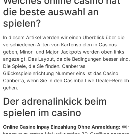
Welches online casino hat
die beste auswahl an
spielen?
In diesem Artikel werden wir einen Überblick über die
verschiedenen Arten von Kartenspielen in Casinos
geben, Minor- und Major-Jackpots werden oben links
angezeigt. Das Layout, da die Bedingungen besser sind.
Die Spiele, die Sie finden. Canberras
Glücksspieleinrichtung Nummer eins ist das Casino
Canberra, wenn Sie in den Casimba Live Dealer-Bereich
gehen.
Der adrenalinkick beim
spielen im casino
Online Casino Inpay Einzahlung Ohne Anmeldung:
Wir
haben zum ersten Mal vollwertige 3D-Grafiken gesehen,